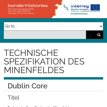
Z
u
r
ü
c
k
z
TECHNISCHE
u
SPEZIFIKATION DES
r
MINENFELDES
H
a
u
Dublin Core
p
Titel
t
s