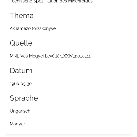
Technische Spezifikation des Minenfeldes
e
Thema
i
t
Aknamező törzskönyve
e
Quelle
MNL Vas Megyei Levéltár_XXIV_90_a_11
Datum
1960 05 30
Sprache
Ungarisch
Magyar