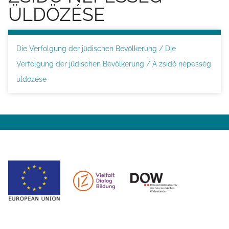
ÜLDÖZÉSE
e
i
t
Die Verfolgung der jüdischen Bevölkerung / Die
e
Verfolgung der jüdischen Bevölkerung / A zsidó népesség
üldözése