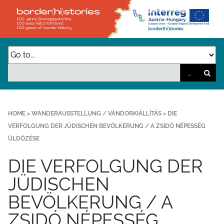
Z
u
r
ü
c
k
z
u
HOME
>
WANDERAUSSTELLUNG / VÁNDORKIÁLLÍTÁS
>
DIE
VERFOLGUNG DER JÜDISCHEN BEVÖLKERUNG / A ZSIDÓ NÉPESSÉG
r
ÜLDÖZÉSE
H
a
DIE VERFOLGUNG DER
u
JÜDISCHEN
p
BEVÖLKERUNG / A
t
ZSIDÓ NÉPESSÉG
s