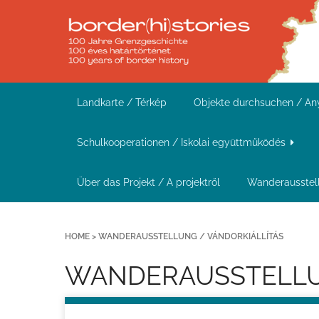
Z
u
r
ü
c
Landkarte / Térkép
Objekte durchsuchen / A
k
z
Schulkooperationen / Iskolai együttműködés
u
r
Über das Projekt / A projektről
Wanderausstell
H
a
HOME
>
WANDERAUSSTELLUNG / VÁNDORKIÁLLÍTÁS
u
p
WANDERAUSSTELLU
t
s