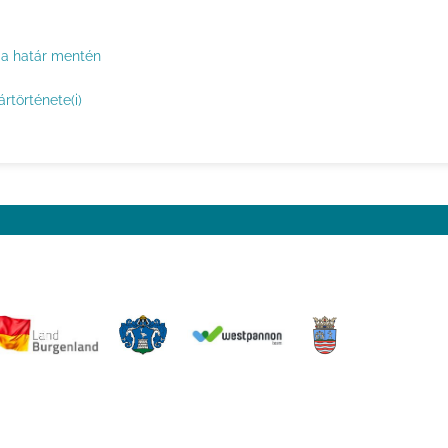
 a határ mentén
rtörténete(i)