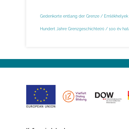
e
i
Gedenkorte entlang der Grenze / Emlékhelyek
t
Hundert Jahre Grenzgeschichte(n) / 100 év hatá
e