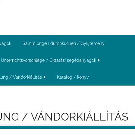
nyagok
Sammlungen durchsuchen / Gyűjtemény
Unterrichtsvorschläge / Oktatási segédanyagok
ung / Vándorkiállítás
Katalog / könyv
NG / VÁNDORKIÁLLÍTÁS