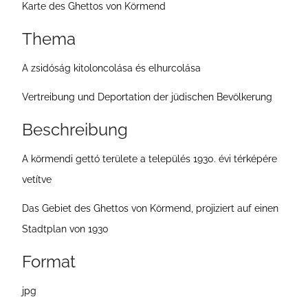
Karte des Ghettos von Körmend
e
i
Thema
t
A zsidóság kitoloncolása és elhurcolása
e
Vertreibung und Deportation der jüdischen Bevölkerung
Beschreibung
A körmendi gettó területe a település 1930. évi térképére
vetítve
Das Gebiet des Ghettos von Körmend, projiziert auf einen
Stadtplan von 1930
Format
jpg