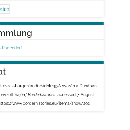
mmlung
– Ragendorf
at
tt eszak-burgenlandi zsidók 1938 nyarán a Dunában
onyzott hajón,”
Borderhistories
, accessed 7. August
https://www.borderhistories.eu/items/show/292
.