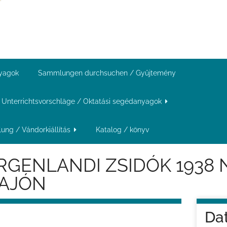
nyagok
Sammlungen durchsuchen / Gyűjtemény
Unterrichtsvorschläge / Oktatási segédanyagok
ung / Vándorkiállítás
Katalog / könyv
RGENLANDI ZSIDÓK 1938
AJÓN
Da