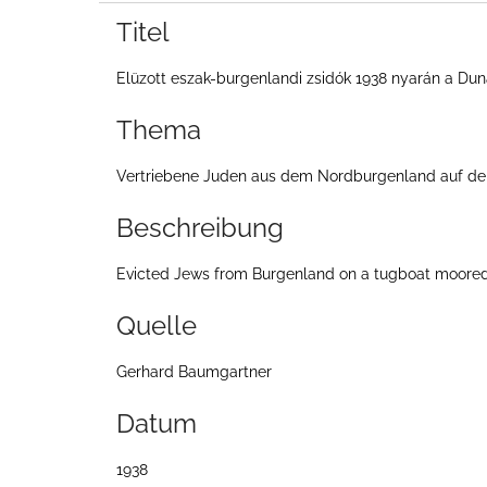
e
Titel
i
Elüzott eszak-burgenlandi zsidók 1938 nyarán a Du
t
e
Thema
Vertriebene Juden aus dem Nordburgenland auf d
Beschreibung
Evicted Jews from Burgenland on a tugboat moored 
Quelle
Gerhard Baumgartner
Datum
1938