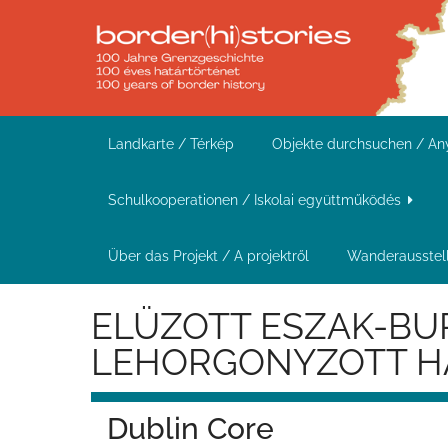
Z
u
r
ü
c
Landkarte / Térkép
Objekte durchsuchen / A
k
z
Schulkooperationen / Iskolai együttműködés
u
r
Über das Projekt / A projektről
Wanderausstell
H
ELÜZOTT ESZAK-BU
a
u
LEHORGONYZOTT H
p
t
Dublin Core
s