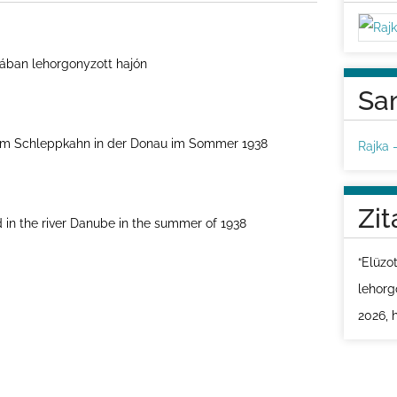
nában lehorgonyzott hajón
Sa
em Schleppkahn in der Donau im Sommer 1938
Rajka 
Zit
in the river Danube in the summer of 1938
“Elüzo
lehorg
2026,