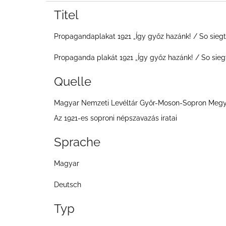
e
Titel
i
Propagandaplakat 1921 „Így győz hazánk! / So siegt
t
e
Propaganda plakát 1921 „Így győz hazánk! / So sieg
Quelle
Magyar Nemzeti Levéltár Győr-Moson-Sopron Megye
Az 1921-es soproni népszavazás iratai
Sprache
Magyar
Deutsch
Typ