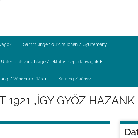
nyagok
Sammlungen durchsuchen / Gyűjtemény
Unterrichtsvorschläge / Oktatási segédanyagok
ung / Vándorkiállítás
Katalog / könyv
1921 „ÍGY GYŐZ HAZÁNK! 
Da