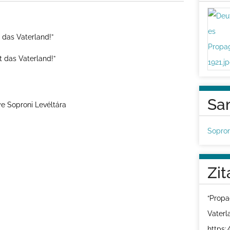
 das Vaterland!”
t das Vaterland!”
Sa
 Soproni Levéltára
Sopro
Zit
“Propa
Vaterla
https: