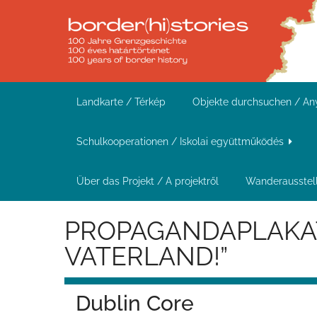
Z
u
r
ü
c
Landkarte / Térkép
Objekte durchsuchen / A
k
z
Schulkooperationen / Iskolai együttműködés
u
r
Über das Projekt / A projektről
Wanderausstell
H
PROPAGANDAPLAKAT 
a
u
VATERLAND!”
p
t
Dublin Core
s