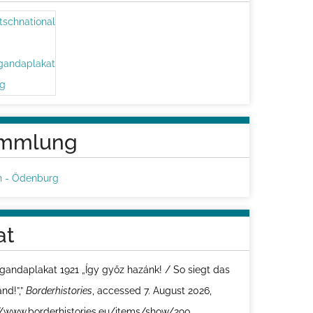
mmlung
n - Ödenburg
at
gandaplakat 1921 „Így győz hazánk! / So siegt das
nd!”,”
Borderhistories
, accessed 7. August 2026,
//www.borderhistories.eu/items/show/290
.