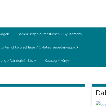
nyagok
Sammlungen durchsuchen / Gyűjtemény
Unterrichtsvorschläge / Oktatási segédanyagok
ung / Vándorkiállítás
Katalog / könyv
Da