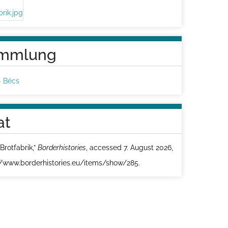
mmlung
– Bécs
at
Brotfabrik,”
Borderhistories
, accessed 7. August 2026,
//www.borderhistories.eu/items/show/285
.