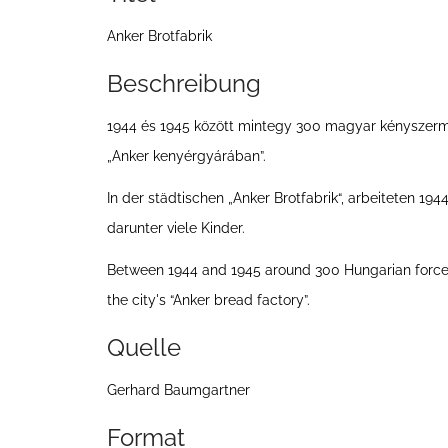
e
Anker Brotfabrik
i
t
Beschreibung
e
1944 és 1945 között mintegy 300 magyar kényszerm
„Anker kenyérgyárában”.
In der städtischen „Anker Brotfabrik“, arbeiteten 1
darunter viele Kinder.
Between 1944 and 1945 around 300 Hungarian force
the city's “Anker bread factory”.
Quelle
Gerhard Baumgartner
Format