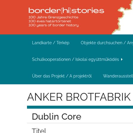
Z
u
r
ü
c
Landkarte / Térkép
Objekte durchsuchen / A
k
z
Schulkooperationen / Iskolai együttműködés
u
r
Über das Projekt / A projektről
Wanderausstell
H
ANKER BROTFABRIK
a
u
p
Dublin Core
t
s
Titel