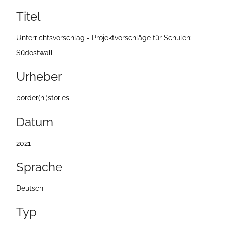
e
Titel
i
Unterrichtsvorschlag - Projektvorschläge für Schulen:
t
Südostwall
e
Urheber
border(hi)stories
Datum
2021
Sprache
Deutsch
Typ