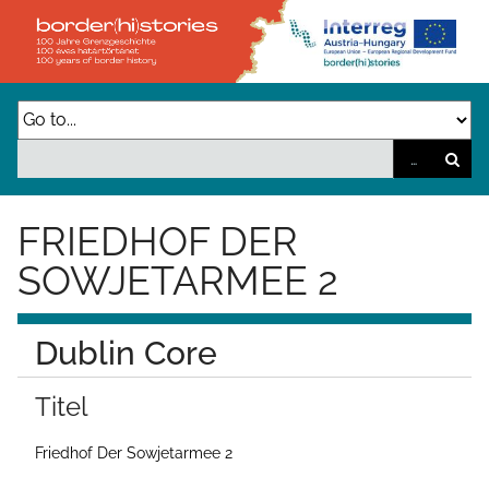
Z
u
r
ü
c
k
z
FRIEDHOF DER
u
SOWJETARMEE 2
r
H
Dublin Core
a
u
Titel
p
t
Friedhof Der Sowjetarmee 2
s