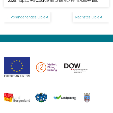
2026,
https://www.borderhistories.eu/items/show/188
.
← Vorangehendes Objekt
Nächstes Objekt →