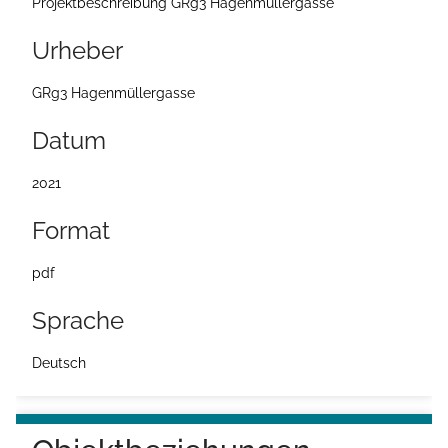
Projektbeschreibung GRg3 Hagenmüllergasse
e
Urheber
i
t
GRg3 Hagenmüllergasse
e
Datum
2021
Format
pdf
Sprache
Deutsch