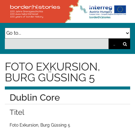
Z
u
r
ü
c
k
z
FOTO EXKURSION,
u
BURG GÜSSING 5
r
H
Dublin Core
a
u
Titel
p
t
Foto Exkursion, Burg Güssing 5
s