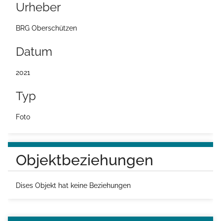
Urheber
e
i
BRG Oberschützen
t
Datum
e
2021
Typ
Foto
Objektbeziehungen
Dises Objekt hat keine Beziehungen