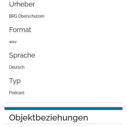
Urheber
e
i
BRG Oberschützen
t
Format
e
wav
Sprache
Deutsch
Typ
Podcast
Objektbeziehungen