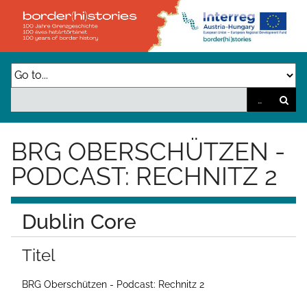
Z
u
r
ü
c
k
z
BRG OBERSCHÜTZEN -
u
PODCAST: RECHNITZ 2
r
H
Dublin Core
a
u
Titel
p
t
BRG Oberschützen - Podcast: Rechnitz 2
s