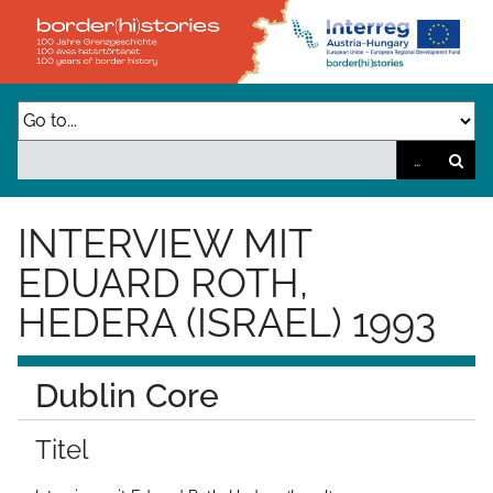
Z
u
r
ü
c
k
z
INTERVIEW MIT
u
EDUARD ROTH,
r
HEDERA (ISRAEL) 1993
H
a
u
Dublin Core
p
Titel
t
s