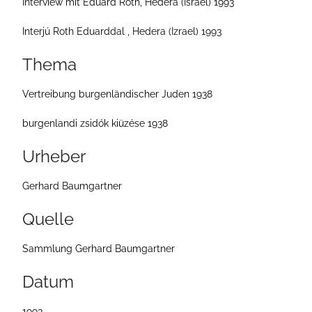
Interview mit Eduard Roth, Hedera (Israel) 1993
e
Interjú Roth Eduarddal , Hedera (Izrael) 1993
i
t
Thema
e
Vertreibung burgenländischer Juden 1938
burgenlandi zsidók kiüzése 1938
Urheber
Gerhard Baumgartner
Quelle
Sammlung Gerhard Baumgartner
Datum
1993