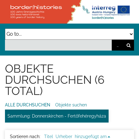
Z
u
r
ü
c
k
z
OBJEKTE
u
DURCHSUCHEN (6
r
TOTAL)
H
a
ALLE DURCHSUCHEN
Objekte suchen
u
Sammlung: Donnerskirchen - Fertőfehéregyháza
p
t
s
Sortieren nach:
Titel
Urheber
hinzugefügt am