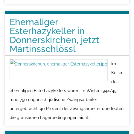
e
i
Ehemaliger
t
Esterhazykeller in
e
Donnerskirchen, jetzt
Martinsschlössl
Im
Keller
des
ehemaligen Esterhazykellers waren im Winter 1944/45
rund 750 ungarisch-jüdische Zwangsarbeiter
untergebracht. 40 Prozent der Zwangsarbeiter überlebten
die grausamen Lagerbedingungen nicht.