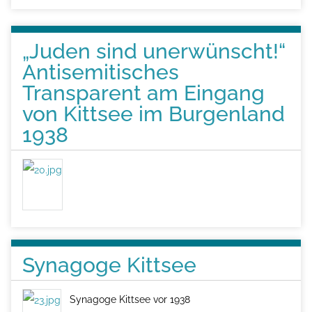
e
i
„Juden sind unerwünscht!“
t
Antisemitisches
e
Transparent am Eingang
von Kittsee im Burgenland
1938
Synagoge Kittsee
Synagoge Kittsee vor 1938