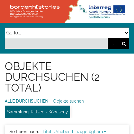
Z
u
r
ü
c
k
z
OBJEKTE
u
DURCHSUCHEN (2
r
TOTAL)
H
a
ALLE DURCHSUCHEN
Objekte suchen
u
Sammlung: Kittsee - Köpcsény
p
t
s
Sortieren nach:
Titel
Urheber
hinzugefügt am