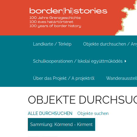
Z
u
r
ü
c
Landkarte / Térkép
Objekte durchsuchen / A
k
z
Schulkooperationen / Iskolai együttműködés
u
r
Über das Projekt / A projektről
Wanderausstell
H
OBJEKTE DURCHSUCH
a
u
ALLE DURCHSUCHEN
Objekte suchen
p
t
Sammlung: Körmend - Kirment
s