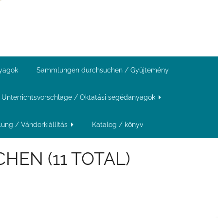
nyagok
Sammlungen durchsuchen / Gyűjtemény
Unterrichtsvorschläge / Oktatási segédanyagok
ung / Vándorkiállítás
Katalog / könyv
EN (11 TOTAL)