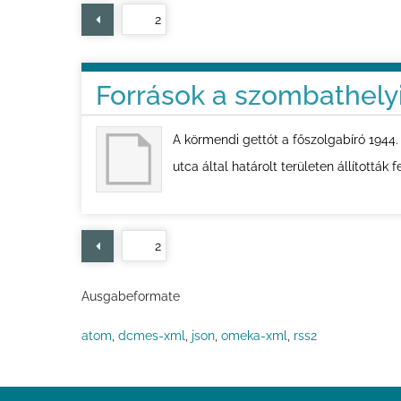
e
von 2
i
t
Források a szombathelyi 
e
A körmendi gettót a főszolgabíró 1944.
utca által határolt területen állították 
von 2
Ausgabeformate
atom
,
dcmes-xml
,
json
,
omeka-xml
,
rss2